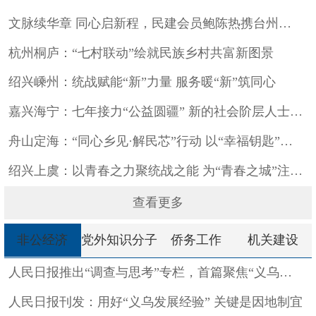
文脉续华章 同心启新程，民建会员鲍陈热携台州乱弹亮相央视舞台
杭州桐庐：“七村联动”绘就民族乡村共富新图景
绍兴嵊州：统战赋能“新”力量 服务暖“新”筑同心
嘉兴海宁：七年接力“公益圆疆” 新的社会阶层人士携手共绘“山...
舟山定海：“同心乡见·解民芯”行动 以“幸福钥匙”解锁共富密...
绍兴上虞：以青春之力聚统战之能 为“青春之城”注入澎湃动能
查看更多
非公经济
党外知识分子
侨务工作
机关建设
人民日报推出“调查与思考”专栏，首篇聚焦“义乌发展经验”
人民日报刊发：用好“义乌发展经验” 关键是因地制宜