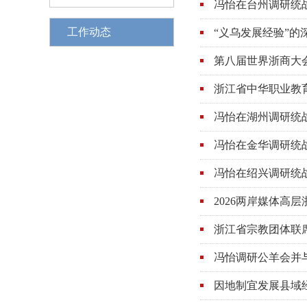
冯怡在台州调研统
》
工作动态
“义乌发展经验”的
》
第八届世界浙商大
浙江省中华职业教
冯怡在湖州调研统
冯怡在金华调研统
冯怡在绍兴调研统
2026两岸媒体高
浙江省宗教团体联
冯怡调研公羊会并
因地制宜发展县域