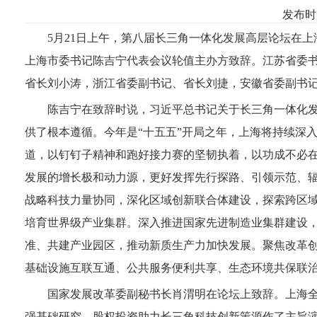
发布时间
5月21日上午，第八届长三角一体化发展高层论坛在
上海市委书记陈吉宁代表会议轮值主办方致辞。江苏省委
省长刘小涛，浙江省委副书记、省长刘捷，安徽省委副书
陈吉宁在致辞时说，习近平总书记关于长三角一体化
供了根本遵循。今年是“十五五”开局之年，上海将持续深入
道，以钉钉子精神和跑好接力赛的坚韧执着，以功成不必
发展的增长极和动力源，更好发挥先行探路、引领示范、
战略科技力量协同，深化区域创新联合体建设，探索跨区
培育世界级产业集群。深入推进国家先进制造业集群建设
准、共建产业园区，推动新质生产力加快发展。聚焦改革
基础设施互联互通、公共服务便利共享、生态环境共保联
国家发展改革委副秘书长肖渭明在论坛上致辞。上海全
强基础研究、股权投资助力长三角科技创新策源作了主旨