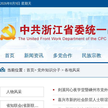
2026年8月9日 星期天
首页
新闻资讯
多党合作
民族宗教
当前位置：
首页
>
党外知识分子
>
各地风采
剡溪同心夜学堂暨嵊州市党外
人物风采
嘉兴市新的社会阶层人士联谊
》
省知联会(省新联会、省海创会)