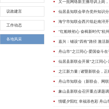
又一批网络新主播培训上岗，
》
议政建言
仙居县知联会举办党外知识分
》
海宁市知联会西片组赴南浔开
工作动态
“红船映初心 奋楫新时代”
》
各地风采
嘉兴：铺设“四有”路径 激
》
舟山市“之江同心·爱国奋斗在
仙居县新联会开展“之江同心·
之江新力量 | 诸暨新联会，
舟山市知联会（新联会、网联
象山县新联会召开重点课题调
情暖夕阳红 幸福添色彩 舟山