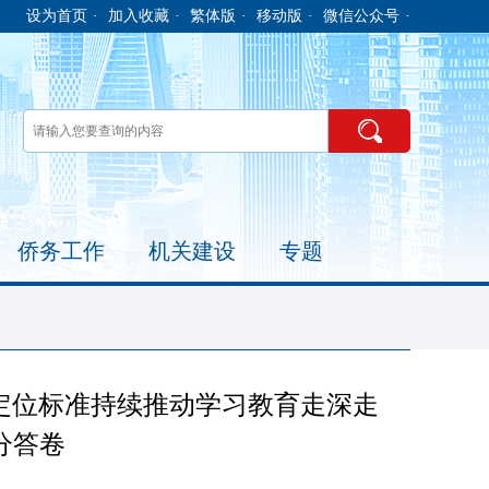
设为首页
·
加入收藏
·
繁体版
·
移动版
·
微信公众号
·
侨务工作
机关建设
专题
”定位标准持续推动学习教育走深走
分答卷