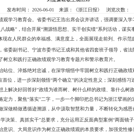
发布时间： 2026-06-01
来源：
《浙江日报》
浏览次数：
政绩观学习教育会。省委书记王浩出席会议并讲话，强调要深入
八八战略”，结合开展“溯源悟思想、实干创实绩”系列活动，谋
，体现在人民群众的幸福感、满意度上，全面展现走前列、作示范
，省委副书记、宁波市委书记王成和其他省四套班子领导，省法
了树立和践行正确政绩观学习教育专题片和警示教育片。
治站位、淬炼绝对忠诚，在深学细悟中牢固树立和践行正确政绩
摆在首位，进一步深刻领悟“两个确立”的决定性意义；深刻感悟
想上解决好回答好“政绩为谁而树、树什么样的政绩、靠什么树政
略定力，聚焦“落实”二字，一步一个脚印把总书记为浙江擘画的
做深做精做透循迹溯源，从中汲取智慧和力量，不断转化为感恩
科学决策、真抓实干”总要求，充分运用正反面典型案例“两面镜
治意识、大局意识作为树立正确政绩观的本质要求，加强党性修