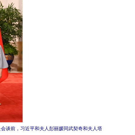
是会谈前，习近平和夫人彭丽媛同武契奇和夫人塔