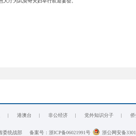
大厅为武契奇夫妇举行欢迎宴会。
教
|
港澳台
|
非公经济
|
党外知识分子
|
侨
江省委统战部
备案号：浙ICP备06021991号
浙公网安备330106