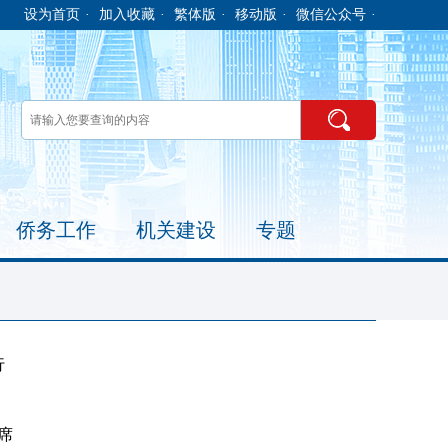
设为首页
·
加入收藏
·
繁体版
·
移动版
·
微信公众号
·
侨务工作
机关建设
专题
行
席